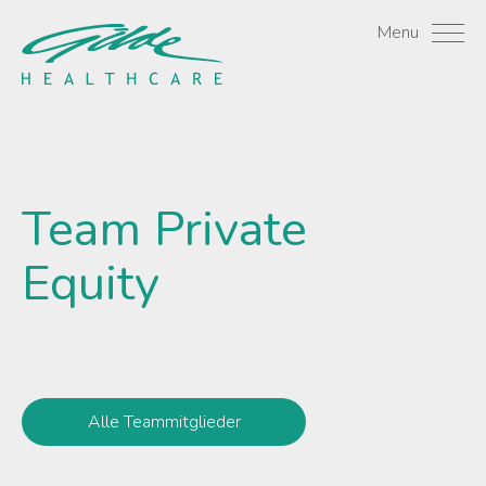
Camille Sinkora - Gilde 
Menu
Team
Private
Equity
Alle Teammitglieder