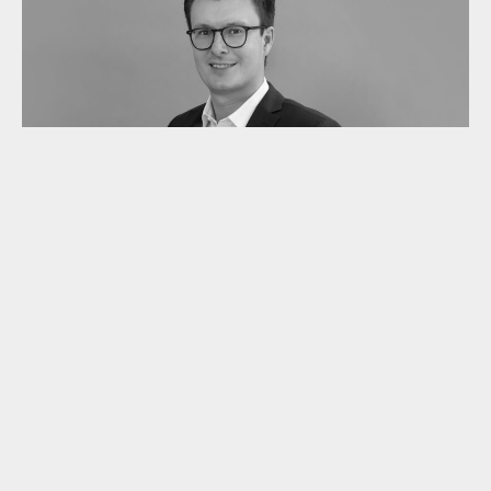
Martin von Berg
Investment Director
Private Equity
READ MORE
Lees meer