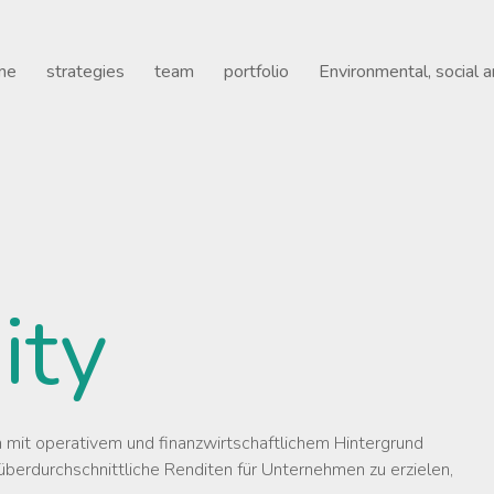
- Gilde Healthcare
me
strategies
team
portfolio
Environmental, social 
ity
n mit operativem und finanzwirtschaftlichem Hintergrund
berdurchschnittliche Renditen für Unternehmen zu erzielen,