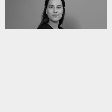
Pheline Mulitze
Analyst
Private Equity
READ MORE
Lees meer