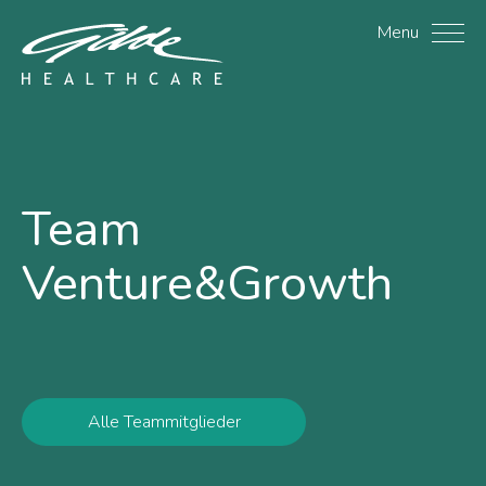
Dr. Paul Parren - Gilde 
Menu
Team
Venture&Growth
Alle Teammitglieder