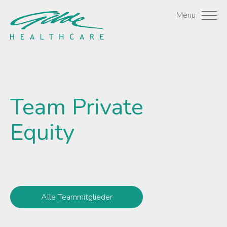
Stephan Wachtveitl - Gi
Menu
Team
Private
Equity
Alle Teammitglieder