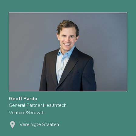
Geoff Pardo
General Partner Healthtech
Venture&Growth
Vereinigte Staaten