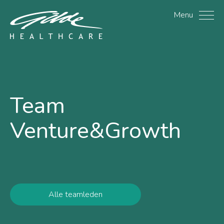
Janke Dittmer - Gilde He
Menu
Team
Venture&Growth
Alle teamleden