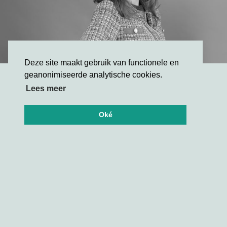
Deze site maakt gebruik van functionele en
geanonimiseerde analytische cookies.
Oksana van Vliet
Lees meer
Legal & AML/KYC counsel
Support office
Oké
READ MORE
Lees meer