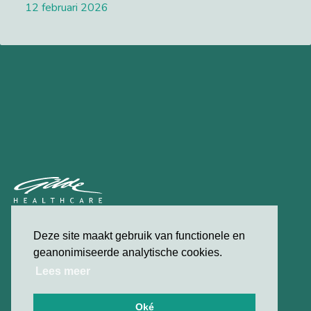
12 februari 2026
Lees meer
privacybeleid
Deze site maakt gebruik van functionele en
contact
geanonimiseerde analytische cookies.
Lees meer
© 2026 Gilde Healthcare
Oké