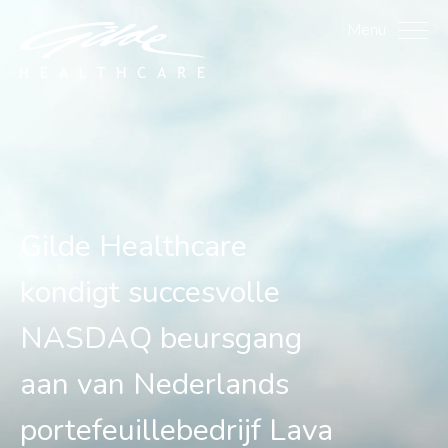
Gilde Healthcare kondig
Menu
Gilde Healthcare
kondigt succesvolle
NASDAQ beursgang
aan van Nederlands
portefeuillebedrijf Lava