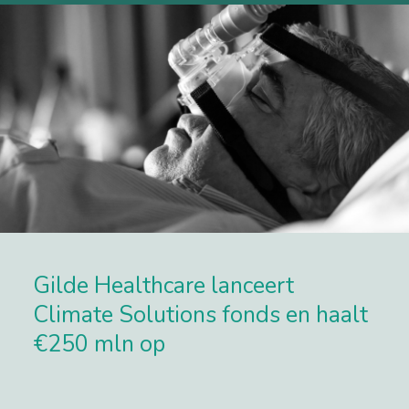
Gilde Healthcare lanceert
Climate Solutions fonds en haalt
€250 mln op