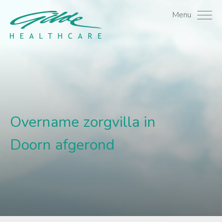
Overname zorgvilla in D
Menu
Overname zorgvilla in
Doorn afgerond