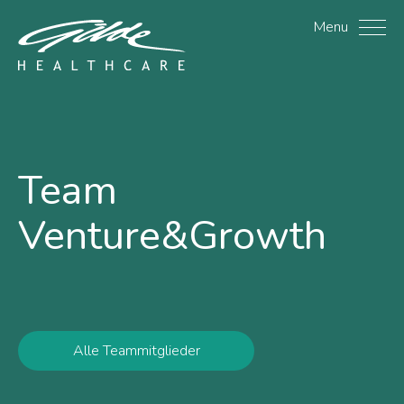
Chris Allen - Gilde Heal
Menu
Team
Venture&Growth
Alle Teammitglieder