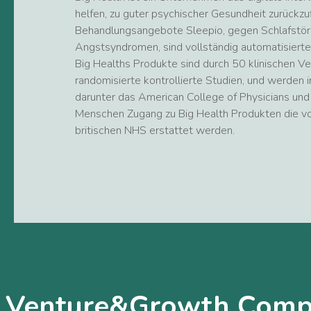
helfen, zu guter psychischer Gesundheit zurückzuf
Behandlungsangebote Sleepio, gegen Schlafstöru
Angstsyndromen, sind vollständig automatisierte,
Big Healths Produkte sind durch 50 klinischen Ve
randomisierte kontrollierte Studien, und werden i
darunter das American College of Physicians und
Menschen Zugang zu Big Health Produkten die v
britischen NHS erstattet werden.
 Venture&Growth Comp