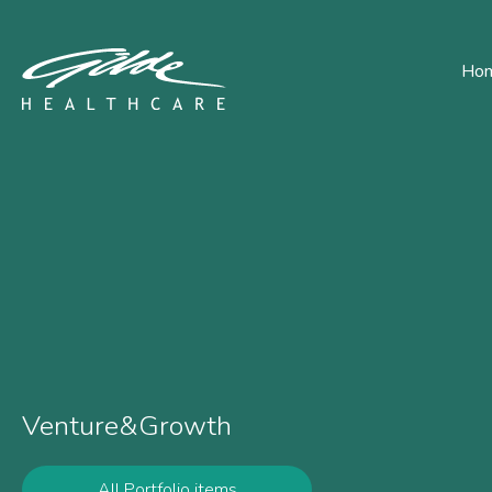
Big Health - Gilde Healt
Ho
Venture&Growth
All Portfolio items