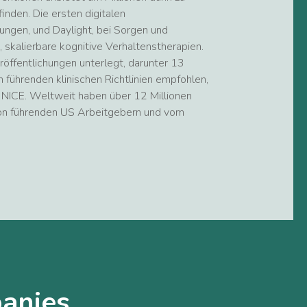
inden. Die ersten digitalen
ngen, und Daylight, bei Sorgen und
 skalierbare kognitive Verhaltenstherapien.
röffentlichungen unterlegt, darunter 13
n führenden klinischen Richtlinien empfohlen,
 NICE. Weltweit haben über 12 Millionen
on führenden US Arbeitgebern und vom
anies