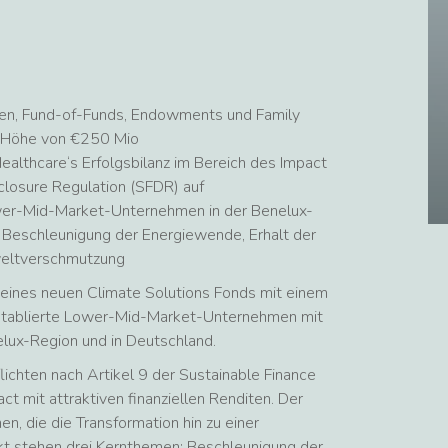
ken, Fund-of-Funds, Endowments und Family
in Höhe von €250 Mio
ealthcare‘s Erfolgsbilanz im Bereich des Impact
closure Regulation (SFDR) auf
ower-Mid-Market-Unternehmen in der Benelux-
 Beschleunigung der Energiewende, Erhalt der
weltverschmutzung
 seines neuen Climate Solutions Fonds mit einem
 etablierte Lower-Mid-Market-Unternehmen mit
lux-Region und in Deutschland.
lichten nach Artikel 9 der Sustainable Finance
 mit attraktiven finanziellen Renditen. Der
, die die Transformation hin zu einer
kt stehen drei Kernthemen: Beschleunigung der