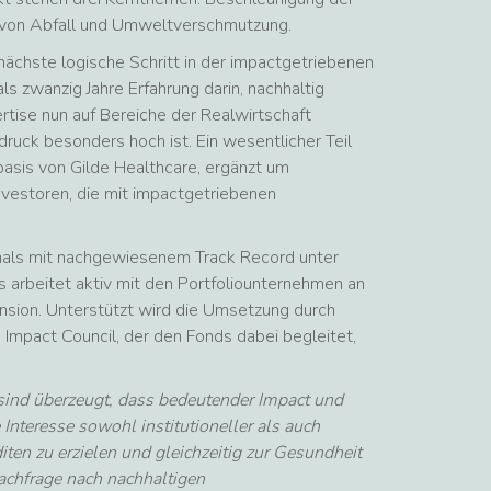
n von Abfall und Umweltverschmutzung.
nächste logische Schritt in der impactgetriebenen
s zwanzig Jahre Erfahrung darin, nachhaltig
tise nun auf Bereiche der Realwirtschaft
ruck besonders hoch ist. Ein wesentlicher Teil
sis von Gilde Healthcare, ergänzt um
nvestoren, die mit impactgetriebenen
nals mit nachgewiesenem Track Record unter
 arbeitet aktiv mit den Portfoliounternehmen an
nsion. Unterstützt wird die Umsetzung durch
 Impact Council, der den Fonds dabei begleitet,
 sind überzeugt, dass bedeutender Impact und
Interesse sowohl institutioneller als auch
diten zu erzielen und gleichzeitig zur Gesundheit
achfrage nach nachhaltigen