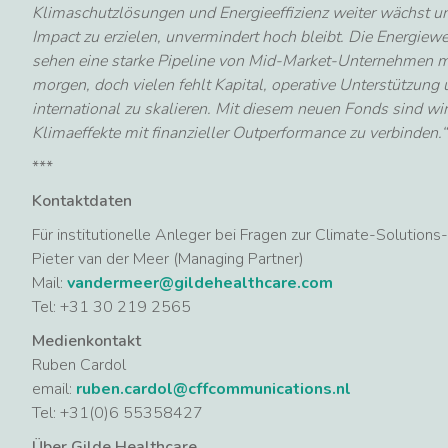
Klimaschutzlösungen und Energieeffizienz weiter wächst und
Impact zu erzielen, unvermindert hoch bleibt. Die Energiew
sehen eine starke Pipeline von Mid-Market-Unternehmen m
morgen, doch vielen fehlt Kapital, operative Unterstützung 
international zu skalieren. Mit diesem neuen Fonds sind wi
Klimaeffekte mit finanzieller Outperformance zu verbinden.“
***
Kontaktdaten
Für institutionelle Anleger bei Fragen zur Climate-Solutions-
Pieter van der Meer (Managing Partner)
Mail:
vandermeer@gildehealthcare.com
Tel: +31 30 219 2565
Medienkontakt
Ruben Cardol
email:
ruben.cardol@cffcommunications.nl
Tel: +31(0)6 55358427
Über Gilde Healthcare