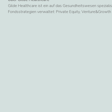
Gilde Healthcare ist ein auf das Gesundheitswesen spezialisie
Fondsstrategien verwaltet: Private Equity, Venture&Growth
seinen Hauptsitz in Utrecht (Niederlande) und verfügt über 
Cambridge (Vereinigte Staaten). Weitere Informationen unte
Mehr neuigkeiten