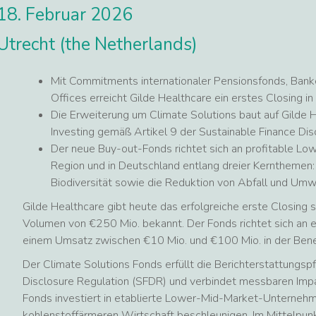
18. Februar 2026
Utrecht (the Netherlands)
Mit Commitments internationaler Pensionsfonds, Ban
Offices erreicht Gilde Healthcare ein erstes Closing 
Die Erweiterung um Climate Solutions baut auf Gilde H
Investing gemäß Artikel 9 der Sustainable Finance Dis
Der neue Buy-out-Fonds richtet sich an profitable L
Region und in Deutschland entlang dreier Kernthemen:
Biodiversität sowie die Reduktion von Abfall und Um
Gilde Healthcare gibt heute das erfolgreiche erste Closing
Volumen von €250 Mio. bekannt. Der Fonds richtet sich an
einem Umsatz zwischen €10 Mio. und €100 Mio. in der Bene
Der Climate Solutions Fonds erfüllt die Berichterstattungspf
Disclosure Regulation (SFDR) und verbindet messbaren Impact
Fonds investiert in etablierte Lower-Mid-Market-Unternehmen
kohlenstoffärmeren Wirtschaft beschleunigen. Im Mittelpun