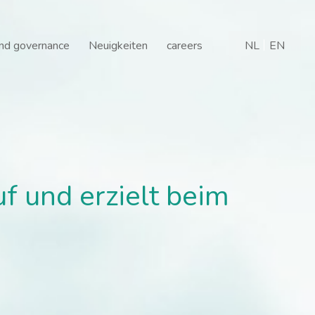
 und erzielt beim ersten
and governance
Neuigkeiten
careers
NL
EN
f und erzielt beim