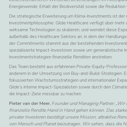
Energiewende, Erhalt der Biodiversität sowie die Reduktio
Die strategische Erweiterung um Klima-Investments ist der 
Investmentphilosophie. Gilde Healthcare verfügt über mehr al
wirksame Technologien zu skalieren, und wendet diese Exper
außerhalb des Healthcare Sektors an, in dem der Handlungsd
der Commitments stammt aus der bestehenden Investorenba
spezialisierte Impact-Investoren sowie um generalistische I
Investmentstrategien finanzielle Renditen anstreben.
Das Team besteht aus erfahrenen Private-Equity-Professio
anderem in der Umsetzung von Buy-and-Build-Strategien. Es
fokussierten Wachstumsstrategien und internationaler Expa
Gilde‘s interne Impact-Spezialisten sowie durch den Climate
die Impact-Ziele messbar zu machen.
Pieter van der Meer,
F
ounder und Managing Partner
: „Wir
finanzielle Rendite Hand in Hand gehen können. Das starke 
privater Investoren bestätigt unsere Mission, attraktive Ren
von Mensch und Planet beizutragen. Wir sehen, dass die N