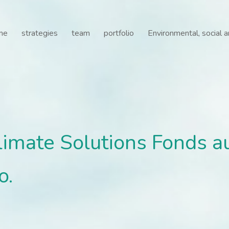
imate Solutions Fonds auf
me
strategies
team
portfolio
Environmental, social 
limate Solutions Fonds au
o.