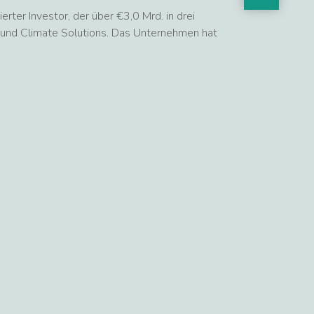
rter Investor, der über €3,0 Mrd. in drei
 und Climate Solutions. Das Unternehmen hat
Niederlassungen in Frankfurt (Deutschland) und
r:
www.gildehealthcare.com